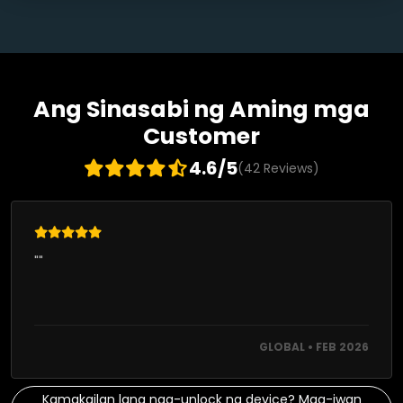
Ang Sinasabi ng Aming mga
Customer
4.6/5
(42 Reviews)
""
GLOBAL • FEB 2026
Kamakailan lang nag-unlock ng device? Mag-iwan