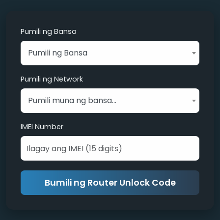
Pumili ng Bansa
Serial Number (S/N)
(Opsyonal)
Pumili ng Bansa
Pumili ng Network
Email Address
Pumili muna ng bansa...
IMEI Number
WhatsApp Number
Bumili ng Router Unlock Code
Mag-checkout
Bumalik